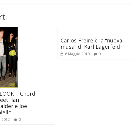
ti
Carlos Freire è la “nuova
musa” di Karl Lagerfeld
6 Maggio 2010
0
OOK – Chord
eet, Ian
lder e Joe
iello
o 2012
0