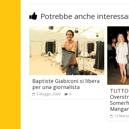
Potrebbe anche interessar
Baptiste Giabiconi si libera
per una giornalista
TUTTOL
5 Maggio 2009
0
Overstr
Somerha
Mangan
13 Marz