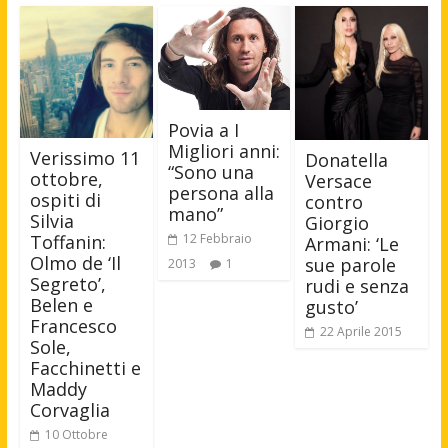
Povia a I
Migliori anni:
Verissimo 11
Donatella
“Sono una
ottobre,
Versace
persona alla
ospiti di
contro
mano”
Silvia
Giorgio
Toffanin:
12 Febbraio
Armani: ‘Le
Olmo de ‘Il
sue parole
2013
1
Segreto’,
rudi e senza
Belen e
gusto’
Francesco
22 Aprile 2015
Sole,
Facchinetti e
Maddy
Corvaglia
10 Ottobre