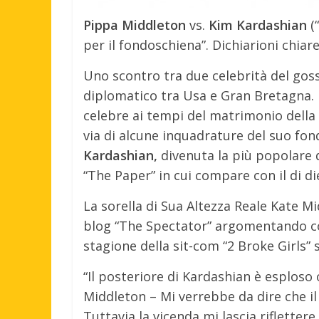
Pippa Middleton
vs.
Kim Kardashian
(“
per il fondoschiena”. Dichiarioni chiar
Uno scontro tra due celebrità del goss
diplomatico tra Usa e Gran Bretagna.
celebre ai tempi del matrimonio della 
via di alcune inquadrature del suo fon
Kardashian,
divenuta la più popolare 
“The Paper” in cui compare con il di d
La sorella di Sua Altezza Reale Kate 
blog “The Spectator” argomentando con
stagione della sit-com “2 Broke Girls” su
“Il posteriore di Kardashian è esplos
Middleton – Mi verrebbe da dire che il
Tuttavia la vicenda mi lascia rifletter