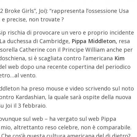
2 Broke Girls”, Joi): “rappresenta l’ossessione Usa
e e precise, non trovate ?
ip rischia di provocare un vero e proprio incidente
 La duchessa di Cambridge,
Pippa Middleton,
resa
sorella Catherine con il Principe William anche per
doschiena, si è scagliata contro l’americana
Kim
del web dopo una recente copertina del periodico
ietro…al vento.
Middleton ha preso mouse e video scrivendo sul noto
tro Kardashian, la quale sarà ospite della nuova
 Joi il 3 febbraio.
o ovunque sul web – ha vergato sul web Pippa
 mio, altrettanto reso celebre, non è comparabile.
e. Che cos’è questa cultura americana del di dietro?