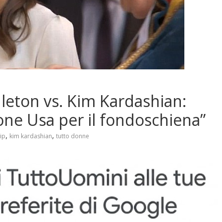
leton vs. Kim Kardashian:
one Usa per il fondoschiena”
,
,
ip
kim kardashian
tutto donne