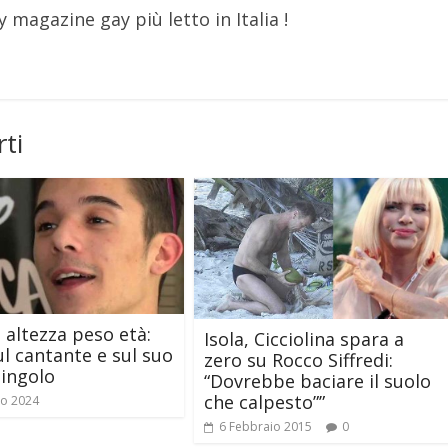
y magazine gay più letto in Italia !
ti
altezza peso età:
Isola, Cicciolina spara a
ul cantante e sul suo
zero su Rocco Siffredi:
ingolo
“Dovrebbe baciare il suolo
che calpesto””
io 2024
6 Febbraio 2015
0