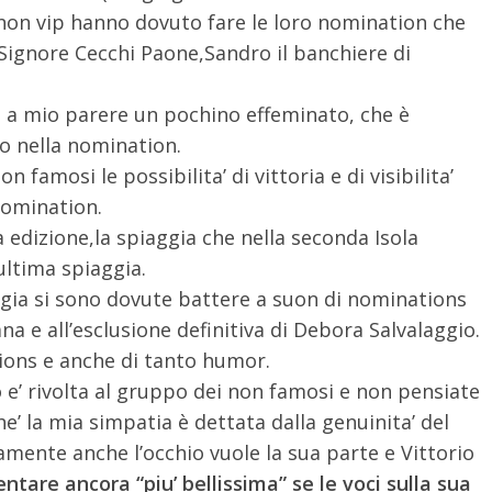
i non vip hanno dovuto fare le loro nomination che
Signore Cecchi Paone,Sandro il banchiere di
, a mio parere un pochino effeminato, che è
io nella nomination.
n famosi le possibilita’ di vittoria e di visibilita’
nomination.
 edizione,la spiaggia che nella seconda Isola
’ultima spiaggia.
ggia si sono dovute battere a suon di nominations
na e all’esclusione definitiva di Debora Salvalaggio.
ons e anche di tanto humor.
’ rivolta al gruppo dei non famosi e non pensiate
e’ la mia simpatia è dettata dalla genuinita’ del
amente anche l’occhio vuole la sua parte e Vittorio
ntare ancora “piu’ bellissima” se le voci sulla sua