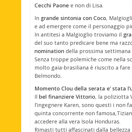
Cecchi Paone
e non di Lisa.
In
grande sintonia con Coco
, Malgiogl
e ad emergere come il personaggio piu
In antitesi a Malgioglio troviamo il
gra
del suo tanto predicare bene ma razz
nomination
della prossima settimana e
Senza troppe polemiche come nella sc
molto gaia-brasiliana è riuscito a far
Belmondo.
Momento Clou della serata e’ stata l’
Il
bel finanziere Vittorio
, la poliziotta
l’ingegnere Karen, sono questi i non f
quinta concorrente non famosa,Tiziana
accedere alla vera Isola Honduras.
Rimasti tutti affascinati dalla bellezza