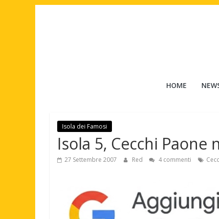
Salta
al
contenuto
Tuttouomini
HOME
NEW
News,
Tv,
Cinema,
Isola dei Famosi
Motori,
Isola 5, Cecchi Paone
gay
news
27 Settembre 2007
Red
4 commenti
Cecc
e
la
moda
maschile