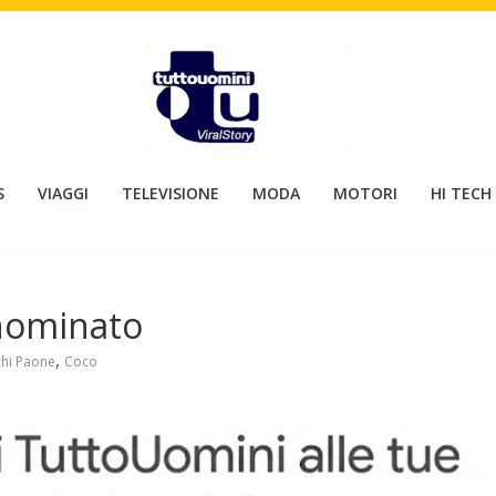
S
VIAGGI
TELEVISIONE
MODA
MOTORI
HI TECH
 nominato
,
hi Paone
Coco