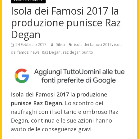
Isola dei Famosi 2017 la
produzione punisce Raz
Degan
,
24 Febbraio 2017
Silvia
isola dei famosi 2017
isola
,
,
dei famosi news
Raz Degan
raz degan punito
Isola dei Famosi 2017 la produzione
punisce Raz Degan
. Lo scontro dei
naufraghi con il solitario e ombroso Raz
Degan, continua e le sue azioni hanno
avuto delle conseguenze gravi.