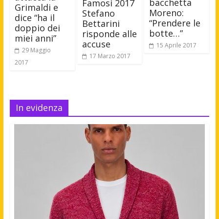
bacchetta
Famosi 2017
Grimaldi e
Moreno:
Stefano
dice “ha il
“Prendere le
Bettarini
doppio dei
botte…”
risponde alle
miei anni”
accuse
15 Aprile 2017
29 Maggio
17 Marzo 2017
2017
In evidenza