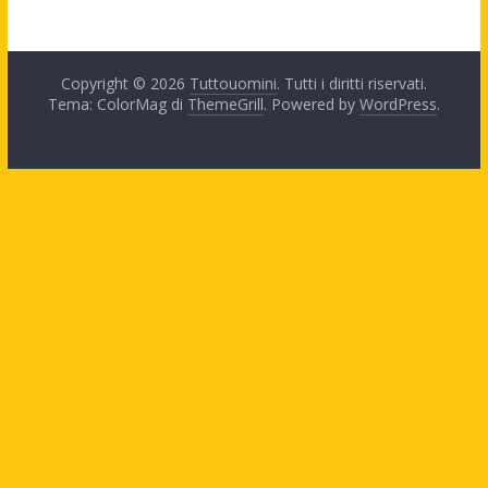
Copyright © 2026
Tuttouomini
. Tutti i diritti riservati.
Tema: ColorMag di
ThemeGrill
. Powered by
WordPress
.