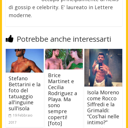
di gossip e celebrity. E' laureato in Lettere
moderne.
Potrebbe anche interessarti
Brice
Stefano
Martinet e
Bettarini e la
Cecilia
foto del
Isola Moreno
Rodriguez a
tatuaggio
come Rocco
Playa. Ma
all’inguine
Siffredi e la
sono
sull’isola
Grimaldi:
sempre
“Cos’hai nelle
19 Febbraio
coperti!
intimo?”
[foto]
2017