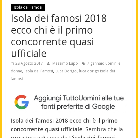
Isola dei Famosi
Isola dei famosi 2018
ecco chi è il primo
concorrente quasi
ufficiale
28 Agosto 2017
Massimo Lupo
7 gennaio uomini e
,
,
,
donne
Isola dei Famosi
Luca Dorigo
luca dorigo isola dei
famosi
Isola dei famosi 2018 ecco chi è il primo
concorrente quasi ufficiale
. Sembra che la
prossima edizione de
L’isola dei famosi