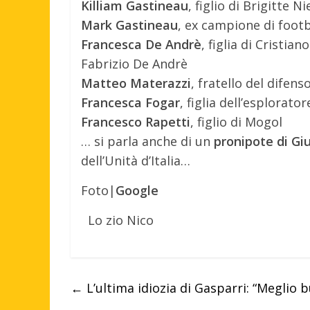
Killiam Gastineau
, figlio di Brigitte N
Mark Gastineau
, ex campione di foot
Francesca De Andrè
, figlia di Cristi
Fabrizio De Andrè
Matteo Materazzi
, fratello del difen
Francesca Fogar
, figlia dell’esplorat
Francesco Rapetti
, figlio di Mogol
… si parla anche di un
pronipote di Gi
dell’Unità d’Italia…
Foto|
Google
Lo zio Nico
←
L’ultima idiozia di Gasparri: “Meglio 