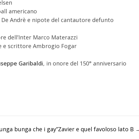
ielsen
ball americano
ano De Andrè e nipote del cantautore defunto
sore dell’Inter Marco Materazzi
ore e scrittore Ambrogio Fogar
useppe Garibaldi
, in onore del 150° anniversario
bunga bunga che i gay”
Zavier e quel favoloso lato B