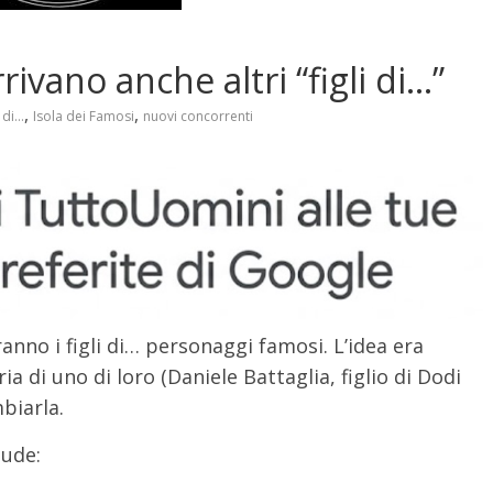
ivano anche altri “figli di…”
,
,
 di...
Isola dei Famosi
nuovi concorrenti
nno i figli di… personaggi famosi. L’idea era
a di uno di loro (Daniele Battaglia, figlio di Dodi
biarla.
lude: