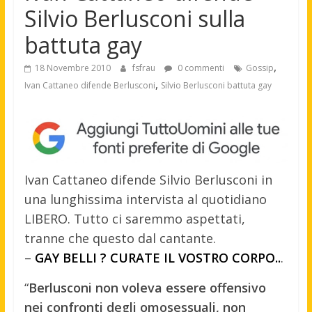
Silvio Berlusconi sulla
battuta gay
,
18 Novembre 2010
fsfrau
0 commenti
Gossip
,
Ivan Cattaneo difende Berlusconi
Silvio Berlusconi battuta gay
Ivan Cattaneo difende Silvio Berlusconi in
una lunghissima intervista al quotidiano
LIBERO. Tutto ci saremmo aspettati,
tranne che questo dal cantante.
–
GAY BELLI ? CURATE IL VOSTRO CORPO..
.
“
Berlusconi non voleva essere offensivo
nei confronti degli omosessuali, non