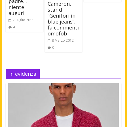
padre…
Cameron,
niente
star di
auguri.
“Genitori in
7 Luglio 2011
blue jeans”,
fa commenti
4
omofobi
8 Marzo 2012
0
In evidenza