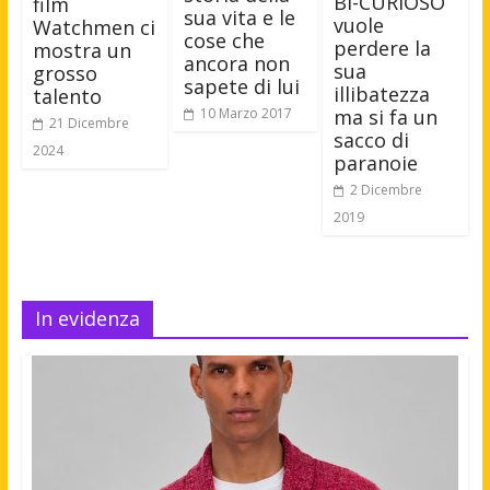
BI-CURIOSO
film
sua vita e le
vuole
Watchmen ci
cose che
perdere la
mostra un
ancora non
sua
grosso
sapete di lui
illibatezza
talento
10 Marzo 2017
ma si fa un
21 Dicembre
sacco di
2024
paranoie
2 Dicembre
2019
In evidenza