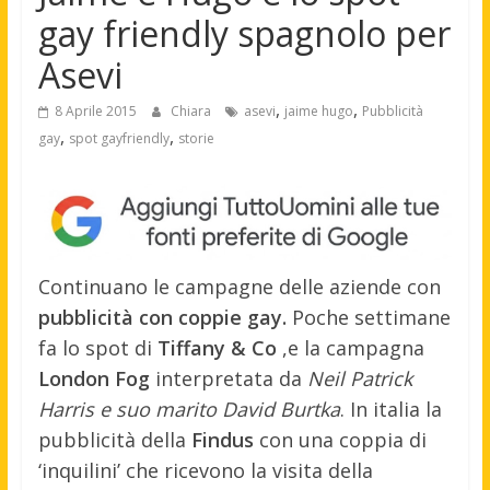
gay friendly spagnolo per
Asevi
,
,
8 Aprile 2015
Chiara
asevi
jaime hugo
Pubblicità
,
,
gay
spot gayfriendly
storie
Continuano le campagne delle aziende con
pubblicità con coppie gay.
Poche settimane
fa lo spot di
Tiffany & Co
,e la campagna
London Fog
interpretata da
Neil Patrick
Harris e suo marito David Burtka
. In italia la
pubblicità della
Findus
con una coppia di
‘inquilini’ che ricevono la visita della