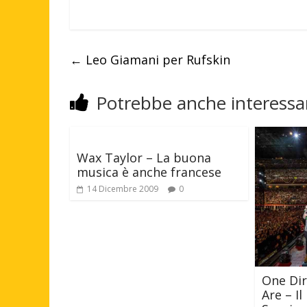
←
Leo Giamani per Rufskin
Potrebbe anche interessar
Wax Taylor – La buona
musica è anche francese
14 Dicembre 2009
0
One Di
Are – I