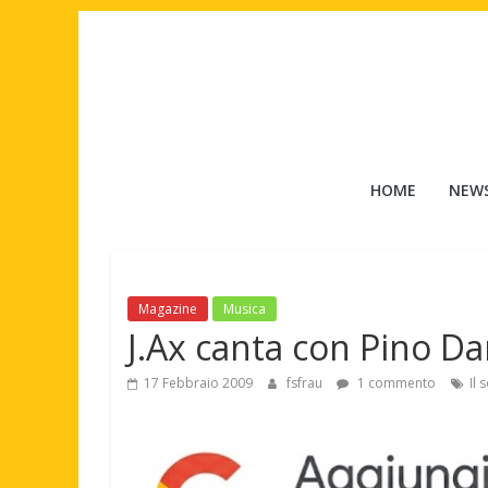
Salta
al
contenuto
Tuttouomini
HOME
NEW
News,
Tv,
Cinema,
Motori,
Magazine
Musica
gay
J.Ax canta con Pino Da
news
e
17 Febbraio 2009
fsfrau
1 commento
Il 
la
moda
maschile