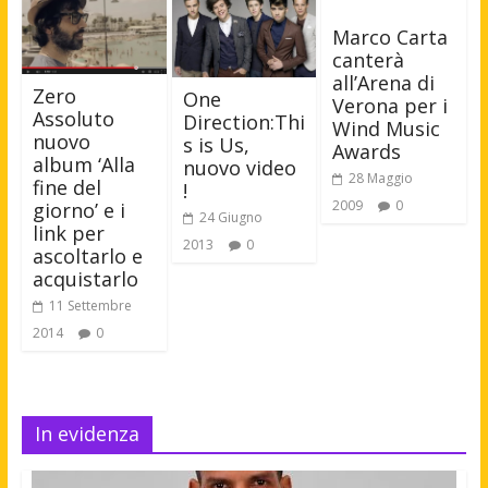
Marco Carta
canterà
all’Arena di
Zero
One
Verona per i
Assoluto
Direction:Thi
Wind Music
nuovo
s is Us,
Awards
album ‘Alla
nuovo video
28 Maggio
fine del
!
2009
0
giorno’ e i
24 Giugno
link per
2013
0
ascoltarlo e
acquistarlo
11 Settembre
2014
0
In evidenza