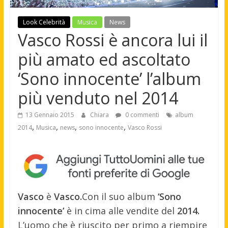
Look Celebrità
Musica
News
Vasco Rossi è ancora lui il
più amato ed ascoltato
‘Sono innocente’ l’album
più venduto nel 2014
13 Gennaio 2015
Chiara
0 commenti
album
,
,
,
,
2014
Musica
news
sono innocente
Vasco Rossi
Vasco
è
Vasco.
Con il suo album
‘Sono
innocente’
è in cima alle vendite del
2014.
L’uomo che è riuscito per primo a riempire