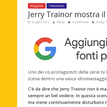
Magazine
Televisione
Jerry Trainor mostra il
,
6 Luglio 2011
fsfrau
0 commenti
iCarly
T
Uno dei co-protagonsiti della serie tv D
scena dentro una vasca idromassaggio
C’è da dire che Jerry Trainor non è m
sempre un bel vedere. In questa scen
ma viene continuamente disturbato ne