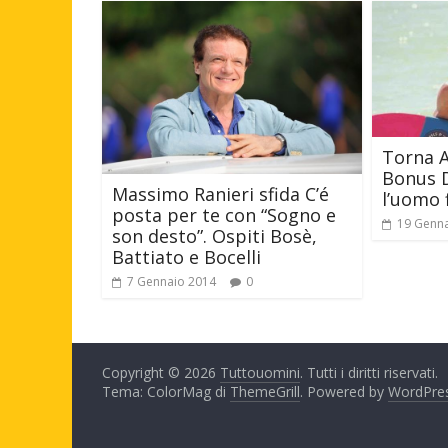
Torna A
Bonus D
Massimo Ranieri sfida C’é
l’uomo 
posta per te con “Sogno e
19 Genn
son desto”. Ospiti Bosè,
Battiato e Bocelli
7 Gennaio 2014
0
Copyright © 2026
Tuttouomini
. Tutti i diritti riservati.
Tema: ColorMag di
ThemeGrill
. Powered by
WordPre