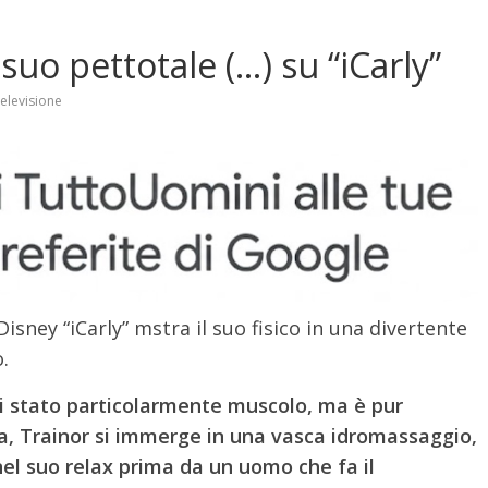
 suo pettotale (…) su “iCarly”
elevisione
isney “iCarly” mstra il suo fisico in una divertente
.
ai stato particolarmente muscolo, ma è pur
a, Trainor si immerge in una vasca idromassaggio,
l suo relax prima da un uomo che fa il