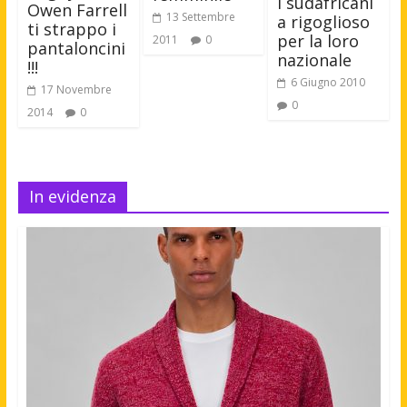
I sudafricani
Owen Farrell
13 Settembre
a rigoglioso
ti strappo i
per la loro
2011
0
pantaloncini
nazionale
!!!
6 Giugno 2010
17 Novembre
0
2014
0
In evidenza