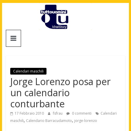
Salta
al
contenuto
Tuttouomini
News,
Tv,
Cinema,
Motori,
Calendari maschili
gay
Jorge Lorenzo posa per
news
un calendario
e
la
conturbante
moda
maschile
17 Febbraio 2010
fsfrau
0 commenti
Calendari
,
,
maschili
Calendario Barracudamoto
jorge-lorenzo