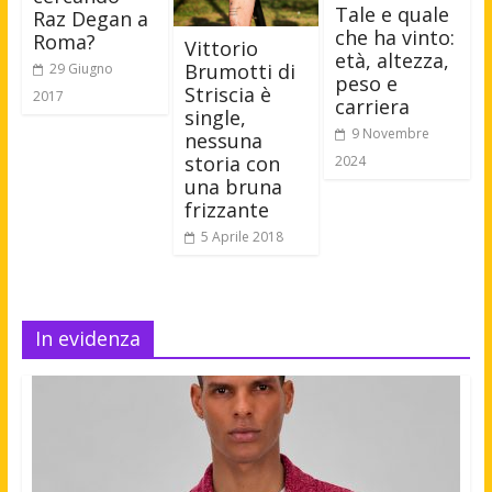
Tale e quale
Raz Degan a
che ha vinto:
Roma?
Vittorio
età, altezza,
Brumotti di
29 Giugno
peso e
Striscia è
2017
carriera
single,
9 Novembre
nessuna
storia con
2024
una bruna
frizzante
5 Aprile 2018
In evidenza