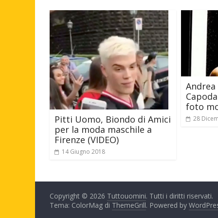
Andrea 
Capodan
foto mo
Pitti Uomo, Biondo di Amici
28 Dice
per la moda maschile a
Firenze (VIDEO)
14 Giugno 2018
Copyright © 2026
Tuttouomini
. Tutti i diritti riservati.
Tema: ColorMag di
ThemeGrill
. Powered by
WordPre