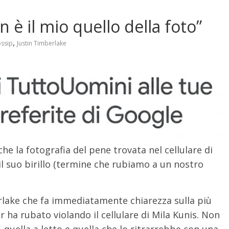
 è il mio quello della foto”
,
ssip
Justin Timberlake
che la fotografia del pene trovata nel cellulare di
il suo birillo (termine che rubiamo a un nostro
erlake che fa immediatamente chiarezza sulla più
r ha rubato violando il cellulare di Mila Kunis. Non
 quella a letto e quella che lo ritrarrebbe con una