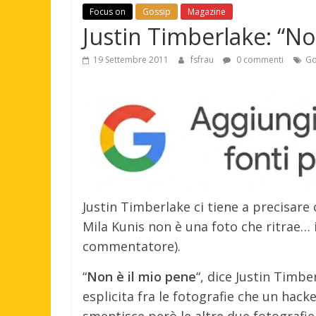
Focus on
Gossip
Magazine
Justin Timberlake: “Non
19 Settembre 2011
fsfrau
0 commenti
Go
Justin Timberlake ci tiene a precisare 
Mila Kunis non è una foto che ritrae… 
commentatore).
“
Non è il mio pene
“, dice Justin Timb
esplicita fra le fotografie che un hacke
smentisce però le altre due fotografie,