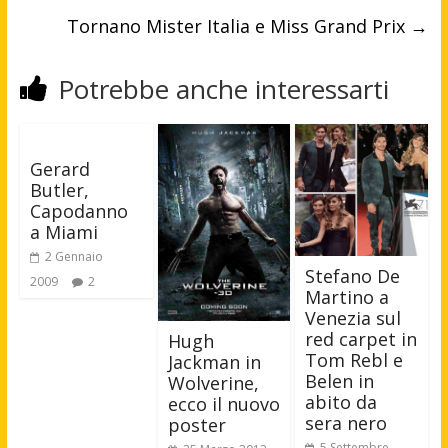
Tornano Mister Italia e Miss Grand Prix
→
Potrebbe anche interessarti
Gerard
Butler,
Capodanno
a Miami
2 Gennaio
Stefano De
2009
2
Martino a
Venezia sul
red carpet in
Hugh
Tom Rebl e
Jackman in
Belen in
Wolverine,
abito da
ecco il nuovo
sera nero
poster
5 Settembre