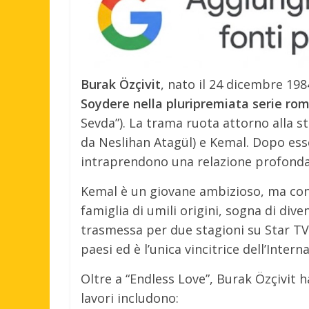
Burak Özçivit
, nato il 24 dicembre 198
Soydere nella pluripremiata serie ro
Sevda”). La trama ruota attorno alla s
da Neslihan Atagül) e Kemal. Dopo ess
intraprendono una relazione profonda
Kemal è un giovane ambizioso, ma con 
famiglia di umili origini, sogna di div
trasmessa per due stagioni su Star TV 
paesi ed è l’unica vincitrice dell’Inte
Oltre a “Endless Love”, Burak Özçivit ha
lavori includono: