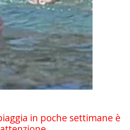
spiaggia in poche settimane è
 attenzione