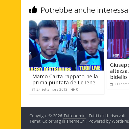
Potrebbe anche interessar
Giusepp
altezza,
Marco Carta rappato nella
bidello
prima puntata de Le Iene
2 Dicem
24 Settembre 2013
0
Copyright © 2026
Tuttouomini
. Tutti i diritti riservati.
Tema: ColorMag di
ThemeGrill
. Powered by
WordPre