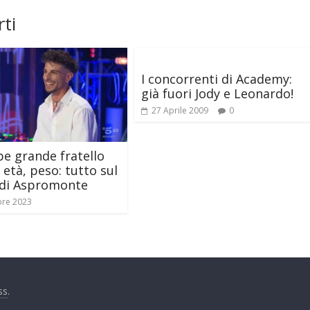
ti
I concorrenti di Academy:
già fuori Jody e Leonardo!
27 Aprile 2009
0
e grande fratello
 età, peso: tutto sul
 di Aspromonte
bre 2023
ss
.