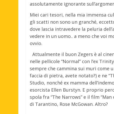
assolutamente ignorante sull’argomen
Miei cari tesori, nella mia immensa c
gli scatti non sono un granché, eccet
dove lascia intravedere la peluria del
vedere in un uomo.. a meno che voi mor
ovvio.
Attualmente il buon Zegers è al cine
nelle pellicole “Normal” con l’ex Trin
sempre che cammina sui muri come uno
faccia di pietra, avete notato?) e ne “T
Studio, nonché ex mamma dell’indemo
esorcista Ellen Burstyn. E proprio perch
spola fra “The Narrows” e il film “Man
di Tarantino, Rose McGowan. Altro?