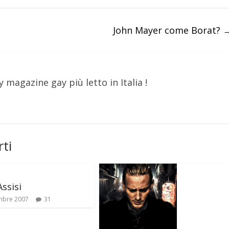
John Mayer come Borat?
y magazine gay più letto in Italia !
ti
Assisi
mbre 2007
31