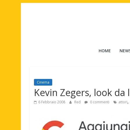
Salta
al
contenuto
Tuttouomini
HOME
NEW
News,
Tv,
Cinema,
Motori,
Cinema
gay
Kevin Zegers, look da 
news
e
,
6 Febbraio 2008
Red
0 commenti
attori
la
moda
maschile