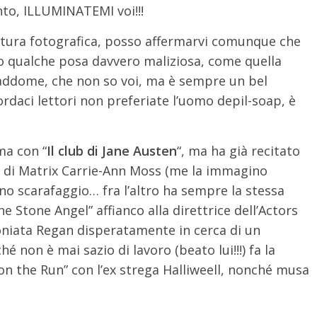
to, ILLUMINATEMI voi!!!
ultura fotografica, posso affermarvi comunque che
to qualche posa davvero maliziosa, come quella
l’addome, che non so voi, ma è sempre un bel
daci lettori non preferiate l’uomo depil-soap, è
ma con “
Il club di Jane Austen
“, ma ha già recitato
ity di Matrix Carrie-Ann Moss (me la immagino
 scarafaggio… fra l’altro ha sempre la stessa
he Stone Angel” affianco alla direttrice dell’Actors
niata Regan disperatamente in cerca di un
é non è mai sazio di lavoro (beato lui!!!) fa la
 on the Run” con l’ex strega Halliweell, nonché musa