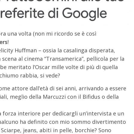
ora una volta (non mi ricordo se è così
ers
!
elicity Huffman – ossia la casalinga disperata,
cena al cinema “Transamerica”, pellicola per la
be meritato l’Oscar mille volte di più di quella
Schiumo rabbia, si vede?
come attore dall’età di sei anni, arrivando a essere
i, meglio della Marcuzzi con il Bifidus o della
la forza interiore per dedicargli un’intervista e un
 qualcuno ha definito con mio sommo divertimento
ciarpe, jeans, abiti in pelle, borchie? Sono