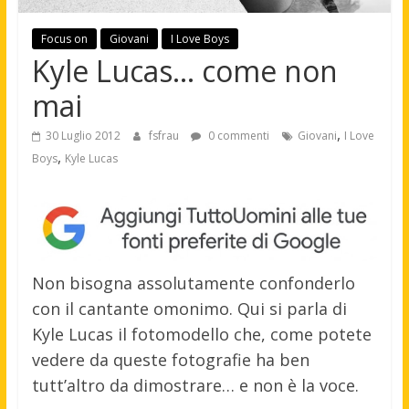
Focus on
Giovani
I Love Boys
Kyle Lucas… come non
mai
,
30 Luglio 2012
fsfrau
0 commenti
Giovani
I Love
,
Boys
Kyle Lucas
Non bisogna assolutamente confonderlo
con il cantante omonimo. Qui si parla di
Kyle Lucas il fotomodello che, come potete
vedere da queste fotografie ha ben
tutt’altro da dimostrare… e non è la voce.