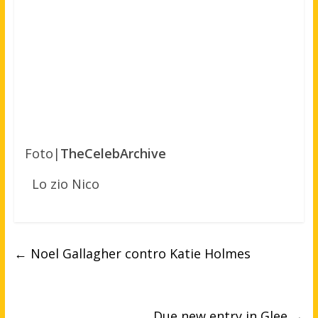
Foto|
TheCelebArchive
Lo zio Nico
←
Noel Gallagher contro Katie Holmes
Due new entry in Glee
→