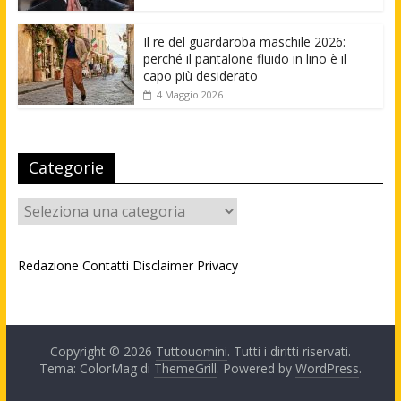
Il re del guardaroba maschile 2026:
perché il pantalone fluido in lino è il
capo più desiderato
4 Maggio 2026
Categorie
Categorie
Redazione
Contatti
Disclaimer
Privacy
Copyright © 2026
Tuttouomini
. Tutti i diritti riservati.
Tema: ColorMag di
ThemeGrill
. Powered by
WordPress
.