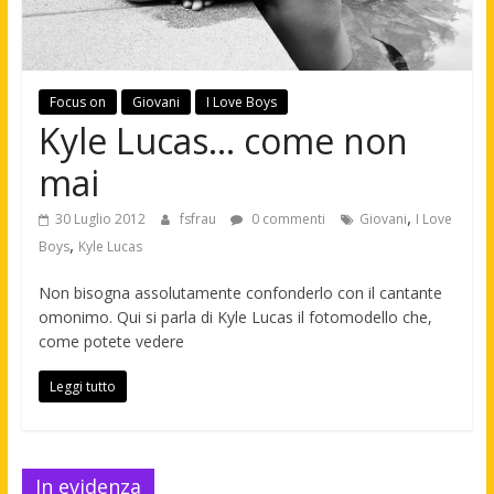
Focus on
Giovani
I Love Boys
Kyle Lucas… come non
mai
,
30 Luglio 2012
fsfrau
0 commenti
Giovani
I Love
,
Boys
Kyle Lucas
Non bisogna assolutamente confonderlo con il cantante
omonimo. Qui si parla di Kyle Lucas il fotomodello che,
come potete vedere
Leggi tutto
In evidenza