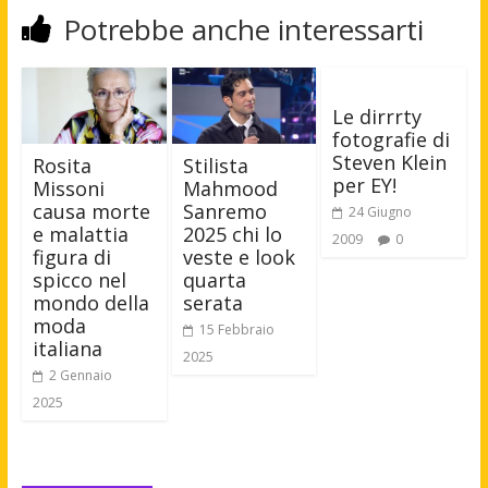
Potrebbe anche interessarti
Le dirrrty
fotografie di
Steven Klein
Rosita
Stilista
per EY!
Missoni
Mahmood
causa morte
Sanremo
24 Giugno
e malattia
2025 chi lo
2009
0
figura di
veste e look
spicco nel
quarta
mondo della
serata
moda
15 Febbraio
italiana
2025
2 Gennaio
2025