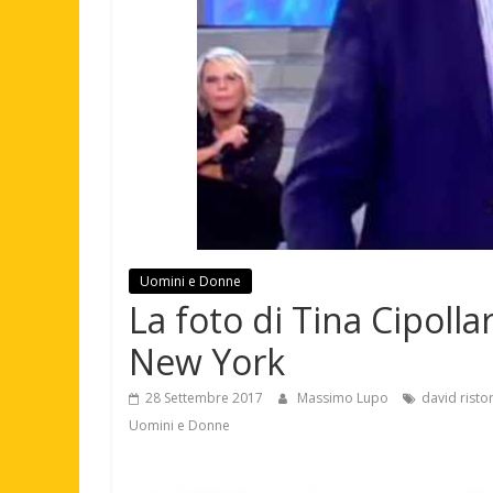
Uomini e Donne
La foto di Tina Cipollar
New York
28 Settembre 2017
Massimo Lupo
david risto
Uomini e Donne