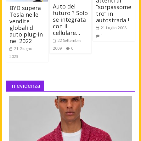
attenti al
Auto del
“sorpassome
BYD supera
futuro ? Solo
tro” in
Tesla nelle
se integrata
autostrada !
vendite
con il
globali di
21 Luglio 2008
cellulare…
auto plug-in
1
nel 2022
22 Settembre
2009
0
21 Giugno
2023
In evidenza