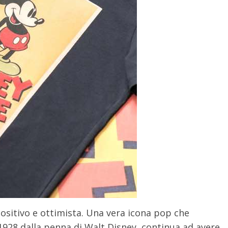
positivo e ottimista. Una vera icona pop che
1928 dalla penna di Walt Disney, continua ad avere