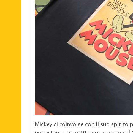
Mickey ci coinvolge con il suo spirito 
nonostante i suoi 91 anni, nacque nel 