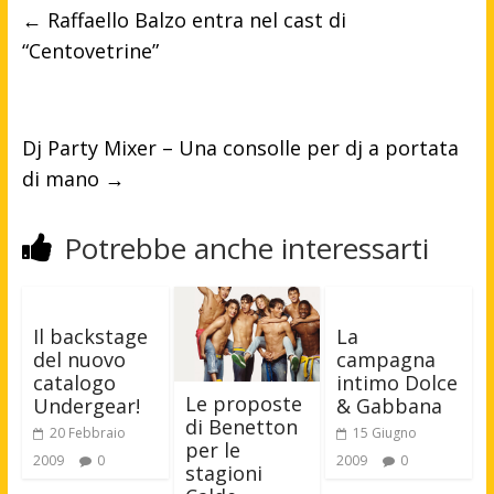
←
Raffaello Balzo entra nel cast di
“Centovetrine”
Dj Party Mixer – Una consolle per dj a portata
di mano
→
Potrebbe anche interessarti
Il backstage
La
del nuovo
campagna
catalogo
intimo Dolce
Le proposte
Undergear!
& Gabbana
di Benetton
20 Febbraio
15 Giugno
per le
2009
0
2009
0
stagioni