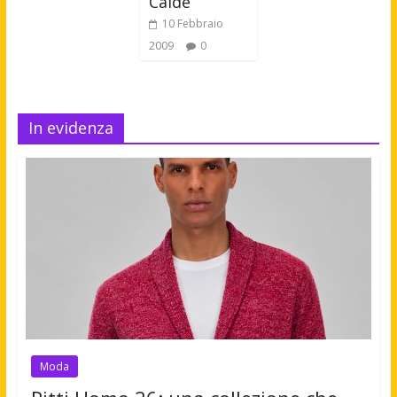
Calde
10 Febbraio
2009
0
In evidenza
Moda