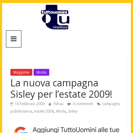
Salta
al
contenuto
Tuttouomini
News,
Tv,
Cinema,
Motori,
Magazine
Moda
gay
La nuova campagna
news
Sisley per l’estate 2009!
e
la
16 Febbraio 2009
fsfrau
0 commenti
campagna
moda
,
,
,
pubblicitaria
estate 2009
Moda
Sisley
maschile