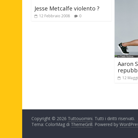
Jesse Metcalfe violento ?
12 Febbraio 2008
0
Aaron S
repubb
12 Magg
Copyright © 2026
Tuttouomini
. Tutti i diritti riservati.
Tema: ColorMag di
ThemeGrill
. Powered by
WordPre