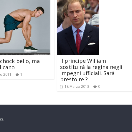
Il principe William
chock bello, ma
sostituirà la regina negli
licano
impegni ufficiali. Sarà
io 2011
1
presto re ?
18 Marzo 2013
0
ss
.