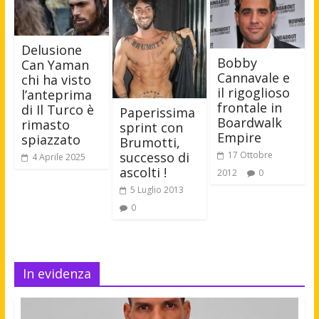
Delusione
Bobby
Can Yaman
Cannavale e
chi ha visto
il rigoglioso
l’anteprima
frontale in
di Il Turco è
Paperissima
Boardwalk
rimasto
sprint con
Empire
spiazzato
Brumotti,
successo di
17 Ottobre
4 Aprile 2025
ascolti !
2012
0
5 Luglio 2013
0
In evidenza