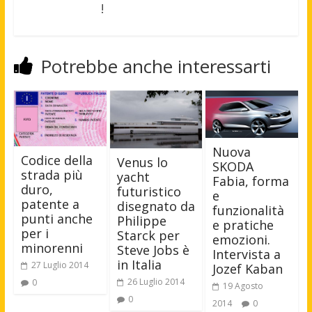
!
Potrebbe anche interessarti
Nuova
Codice della
Venus lo
SKODA
strada più
yacht
Fabia, forma
duro,
futuristico
e
patente a
disegnato da
funzionalità
punti anche
Philippe
e pratiche
per i
Starck per
emozioni.
minorenni
Steve Jobs è
Intervista a
in Italia
27 Luglio 2014
Jozef Kaban
26 Luglio 2014
0
19 Agosto
0
2014
0