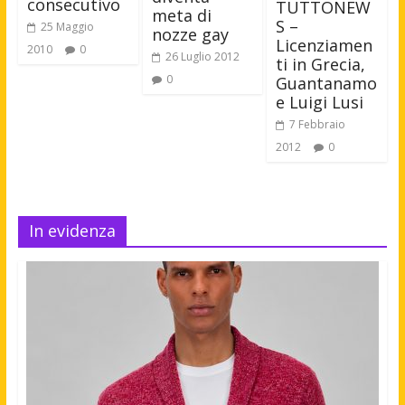
consecutivo
TUTTONEW
meta di
S –
25 Maggio
nozze gay
Licenziamen
2010
0
26 Luglio 2012
ti in Grecia,
0
Guantanamo
e Luigi Lusi
7 Febbraio
2012
0
In evidenza