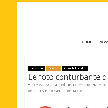
Salta
al
contenuto
Tuttouomini
HOME
NEW
News,
Tv,
Cinema,
Motori,
Focus on
Gossip
Grande Fratello
gay
Le foto conturbante d
news
e
13 Marzo 2009
Red
1 commento
dvd kam
la
,
dell'amore
Paolo Mari Grande Fratello
moda
maschile