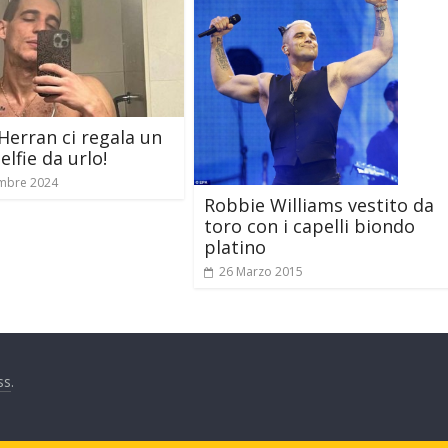
Herran ci regala un
lfie da urlo!
mbre 2024
Robbie Williams vestito da
toro con i capelli biondo
platino
26 Marzo 2015
ss
.