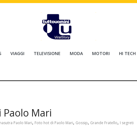
S
VIAGGI
TELEVISIONE
MODA
MOTORI
HI TECH
i Paolo Mari
,
,
,
,
asutra Paolo Mari
Foto hot di Paolo Mari
Gossip
Grande Fratello
I segreti