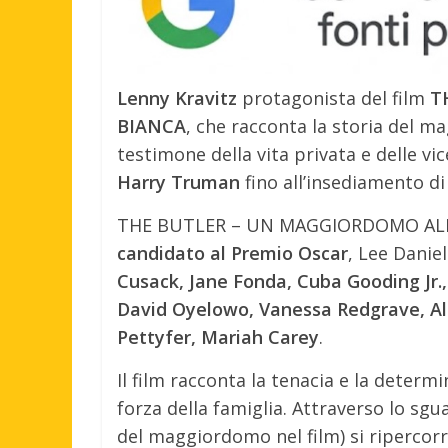
Lenny Kravitz
protagonista del film
T
BIANCA
, che racconta la storia del m
testimone della vita privata e delle vic
Harry Truman
fino all’insediamento d
THE BUTLER – UN MAGGIORDOMO ALLA C
candidato al Premio Oscar
, Lee Danie
Cusack, Jane Fonda, Cuba Gooding Jr.
David Oyelowo, Vanessa Redgrave, Ala
Pettyfer, Mariah Carey
.
Il film racconta la tenacia e la determ
forza della famiglia. Attraverso lo sgu
del maggiordomo nel film) si ripercorr