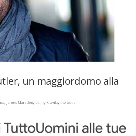
utler, un maggiordomo alla
,
,
,
ma
James Marsden
Lenny Kravitz
the butler