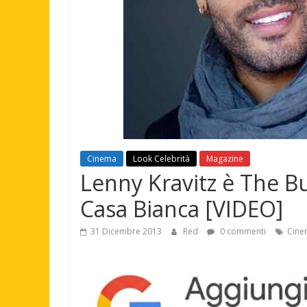
Cinema
Look Celebrità
Magazine
Lenny Kravitz è The B
Casa Bianca [VIDEO]
31 Dicembre 2013
Red
0 commenti
Cine