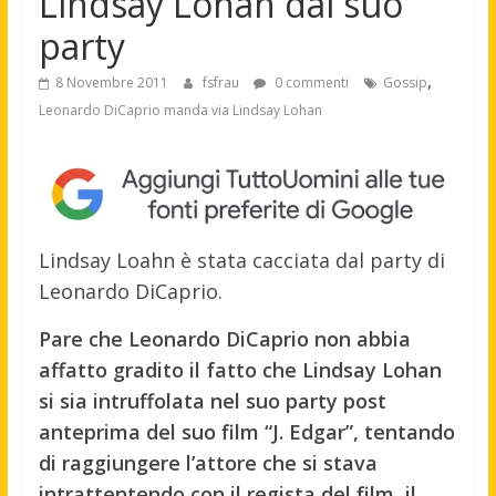
Lindsay Lohan dal suo
party
,
8 Novembre 2011
fsfrau
0 commenti
Gossip
Leonardo DiCaprio manda via Lindsay Lohan
Lindsay Loahn è stata cacciata dal party di
Leonardo DiCaprio.
Pare che Leonardo DiCaprio non abbia
affatto gradito il fatto che Lindsay Lohan
si sia intruffolata nel suo party post
anteprima del suo film “J. Edgar”, tentando
di raggiungere l’attore che si stava
intrattentendo con il regista del film, il