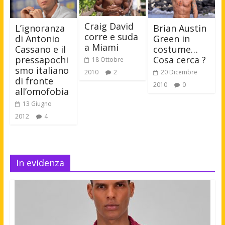
Craig David
L’ignoranza
Brian Austin
corre e suda
di Antonio
Green in
a Miami
Cassano e il
costume…
pressapochi
Cosa cerca ?
18 Ottobre
smo italiano
2010
2
20 Dicembre
di fronte
2010
0
all’omofobia
13 Giugno
2012
4
In evidenza