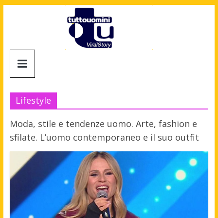
Salta
al
contenuto
Tuttouomini
News,
Tv,
Lifestyle
Cinema,
Motori,
Moda, stile e tendenze uomo. Arte, fashion e
gay
sfilate. L’uomo contemporaneo e il suo outfit
news
e
la
moda
maschile