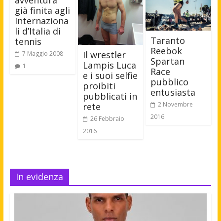
avventura
già finita agli
Internaziona
li d’Italia di
Taranto
tennis
Reebok
Il wrestler
7 Maggio 2008
Spartan
Lampis Luca
1
Race
e i suoi selfie
pubblico
proibiti
entusiasta
pubblicati in
2 Novembre
rete
2016
26 Febbraio
2016
In evidenza