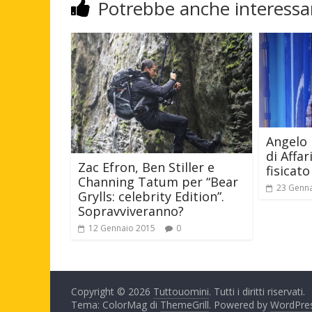
Potrebbe anche interessar
Angelo 
di Affar
Zac Efron, Ben Stiller e
fisicato
Channing Tatum per “Bear
23 Genn
Grylls: celebrity Edition”.
Sopravviveranno?
12 Gennaio 2015
0
Copyright © 2026
Tuttouomini
. Tutti i diritti riservati.
Tema: ColorMag di
ThemeGrill
. Powered by
WordPre