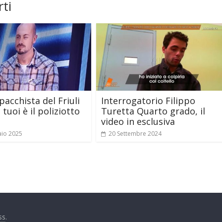
ti
pacchista del Friuli
Interrogatorio Filippo
i tuoi è il poliziotto
Turetta Quarto grado, il
video in esclusiva
aio 2025
20 Settembre 2024
ss
.