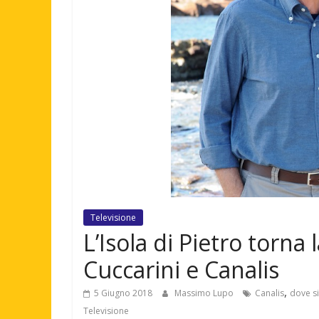
Televisione
L’Isola di Pietro torna 
Cuccarini e Canalis
,
5 Giugno 2018
Massimo Lupo
Canalis
dove si
Televisione