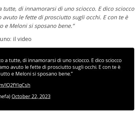
 tutte, di innamorarsi di uno sciocco. E dico sciocco
vuto le fette di prosciutto sugli occhi. E con te è
to e Meloni si sposano bene.”
uno: il video
 a tutte, di innamorarsi di uno sciocco. E dico sciocco
o avuto le fette di prosciutto sugli occhi. E con te è
iutto e Meloni si sposano bene.”
com/lQ2fYIqCsh
hefa)
October 22, 2023