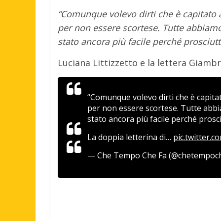
“Comunque volevo dirti che è capitato a
per non essere scortese. Tutte abbiamo a
stato ancora più facile perché prosciut
Luciana Littizzetto e la lettera Giambr
“Comunque volevo dirti che è capitato
per non essere scortese. Tutte abbiam
stato ancora più facile perché prosc
La doppia letterina di…
pic.twitter.
— Che Tempo Che Fa (@chetempoc