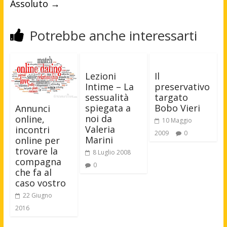
Assoluto
→
Potrebbe anche interessarti
Lezioni
Il
Intime – La
preservativo
sessualità
targato
spiegata a
Bobo Vieri
Annunci
noi da
online,
10 Maggio
Valeria
incontri
2009
0
Marini
online per
trovare la
8 Luglio 2008
compagna
0
che fa al
caso vostro
22 Giugno
2016