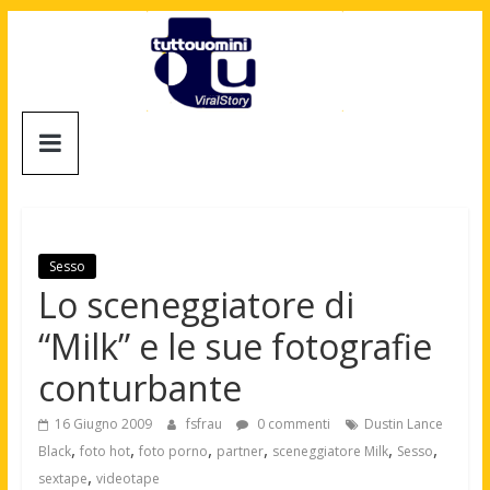
Salta
al
contenuto
Tuttouomini
News,
Tv,
Cinema,
Motori,
Sesso
gay
Lo sceneggiatore di
news
“Milk” e le sue fotografie
e
la
conturbante
moda
maschile
16 Giugno 2009
fsfrau
0 commenti
Dustin Lance
,
,
,
,
,
,
Black
foto hot
foto porno
partner
sceneggiatore Milk
Sesso
,
sextape
videotape