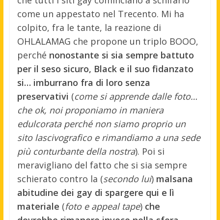
che tutti i siti gay cominciano a schifarlo
come un appestato nel Trecento. Mi ha
colpito, fra le tante, la reazione di
OHLALAMAG che propone un triplo BOOO,
perché
nonostante si sia sempre battuto
per il seso sicuro, Black e il suo fidanzato
si… imburrano fra di loro senza
preservativi
(
come si apprende dalle foto…
che ok, noi proponiamo in maniera
edulcorata perché non siamo proprio un
sito lascivografico e rimandiamo a una sede
più conturbante della nostra
). Poi si
meravigliano del fatto che si sia sempre
schierato contro la (
secondo lui
)
malsana
abitudine dei gay di spargere qui e lì
materiale
(
foto e appeal tape
)
che