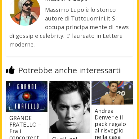
Massimo Lupo è lo storico
autore di Tuttouomini.it Si
occupa principalmente di news
di gossip e celebrity. E' laureato in Lettere
moderne.
Potrebbe anche interessarti
Andrea
Denver e il
GRANDE
pack regalo
FRATELLO –
al risveglio
Fra i
nella casa
concorrenti,
Quelli del