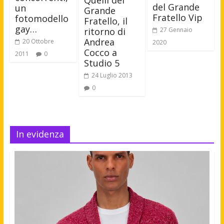
del Grande
un
Grande
Fratello Vip
fotomodello
Fratello, il
gay…
ritorno di
27 Gennaio
Andrea
20 Ottobre
2020
Cocco a
2011
0
Studio 5
24 Luglio 2013
0
In evidenza