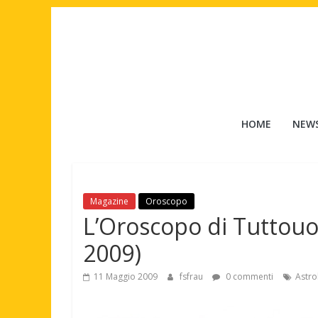
Salta
al
contenuto
Tuttouomini
HOME
NEW
News,
Tv,
Cinema,
Motori,
Magazine
Oroscopo
gay
L’Oroscopo di Tuttouo
news
e
2009)
la
moda
11 Maggio 2009
fsfrau
0 commenti
Astro
maschile