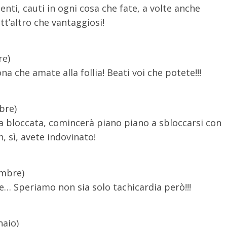
enti, cauti in ogni cosa che fate, a volte anche
t’altro che vantaggiosi!
re)
a che amate alla follia! Beati voi che potete!!!
bre)
a bloccata, comincerà piano piano a sbloccarsi con
 sì, avete indovinato!
embre)
re… Speriamo non sia solo tachicardia però!!!
naio)