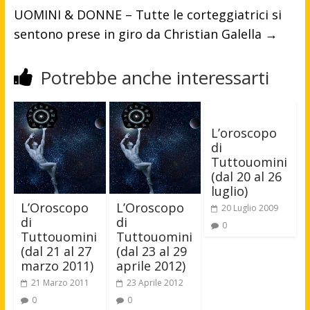
UOMINI & DONNE – Tutte le corteggiatrici si
sentono prese in giro da Christian Galella
→
Potrebbe anche interessarti
L’oroscopo
di
Tuttouomini
(dal 20 al 26
luglio)
L’Oroscopo
L’Oroscopo
20 Luglio 2009
di
di
0
Tuttouomini
Tuttouomini
(dal 21 al 27
(dal 23 al 29
marzo 2011)
aprile 2012)
21 Marzo 2011
23 Aprile 2012
0
0