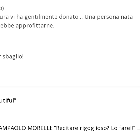
o)
tura vi ha gentilmente donato… Una persona nata
rebbe approfittarne.
 sbaglio!
tiful”
AMPAOLO MORELLI: “Recitare rigoglioso? Lo farei!”