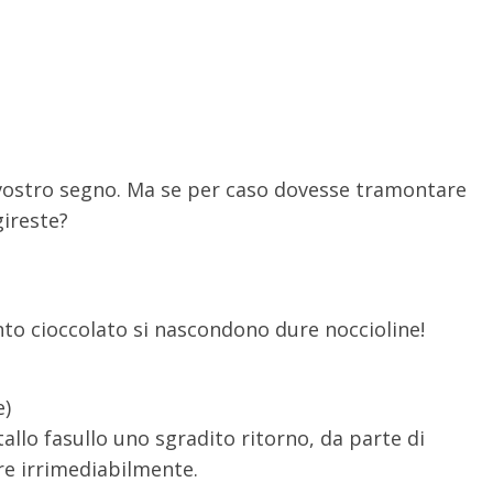
l vostro segno. Ma se per caso dovesse tramontare
gireste?
nto cioccolato si nascondono dure noccioline!
e)
allo fasullo uno sgradito ritorno, da parte di
re irrimediabilmente.