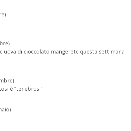
re)
bre)
e uova di cioccolato mangerete questa settimana
embre)
tosi è “tenebrosi”.
naio)