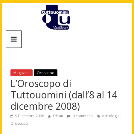
Salta
al
contenuto
Tuttouomini
News,
Tv,
Cinema,
Motori,
Magazine
Oroscopo
gay
L’Oroscopo di
news
Tuttouomini (dall’8 al 14
e
la
dicembre 2008)
moda
maschile
,
9 Dicembre 2008
fsfrau
0 commenti
Astrologia
Oroscopo