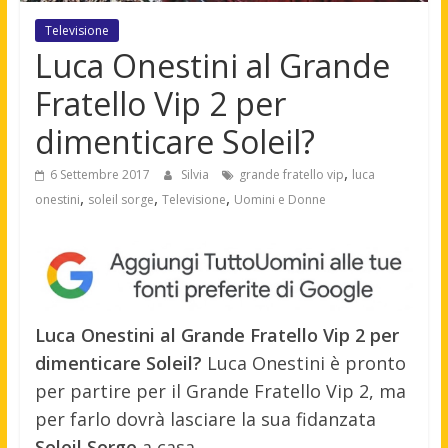
Televisione
Luca Onestini al Grande
Fratello Vip 2 per
dimenticare Soleil?
,
6 Settembre 2017
Silvia
grande fratello vip
luca
,
,
,
onestini
soleil sorge
Televisione
Uomini e Donne
Luca Onestini al Grande Fratello Vip 2 per
dimenticare Soleil?
Luca Onestini è pronto
per partire per il Grande Fratello Vip 2, ma
per farlo dovrà lasciare la sua fidanzata
Soleil Sorge
a casa.