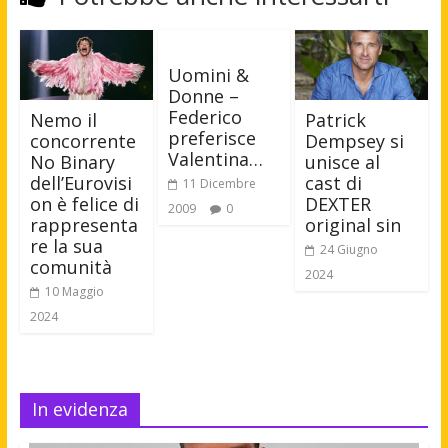
Uomini &
Donne –
Federico
Nemo il
Patrick
preferisce
concorrente
Dempsey si
Valentina…
No Binary
unisce al
dell’Eurovisi
cast di
11 Dicembre
on è felice di
DEXTER
2009
0
rappresenta
original sin
re la sua
24 Giugno
comunità
2024
10 Maggio
2024
In evidenza