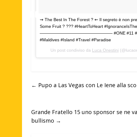
⇝ The Best In The Forest ? ⇜ Il segreto è non pr
Some Fruit ? ??? #HeartToHeart #IgnoranceIsT
————————————————— #ONE #11 #UmoreAlt
#Maldives #Island #Travel #Paradise
Un post condiviso da
Luca Onestini
(@lucaon
←
Pupo a Las Vegas con Le Iene alla sc
Grande Fratello 15 uno sponsor se ne v
bullismo
→