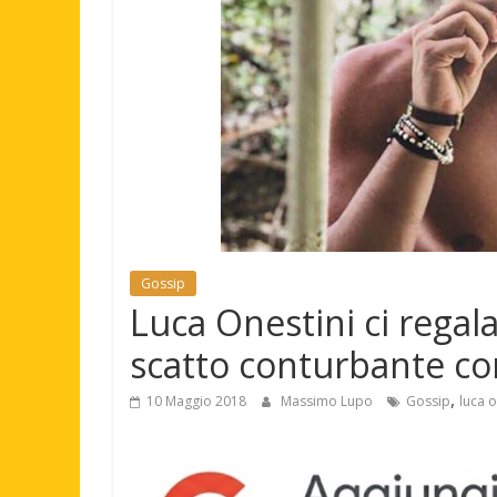
Gossip
Luca Onestini ci regala
scatto conturbante c
,
10 Maggio 2018
Massimo Lupo
Gossip
luca o