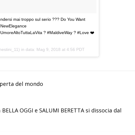
endersi mai troppo sul serio ??? Do You Want
heNewElegance
oTuttaLaVita ? #MaldiveWay ? #Love ❤️
estini_11) in data:
Mag 9, 2018 at 4:56 PDT
operta del mondo
a BELLA OGGI e SALUMI BERETTA si dissocia dal