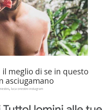
 il meglio di se in questo
on asciugamano
,
nestini
luca onestini instagram