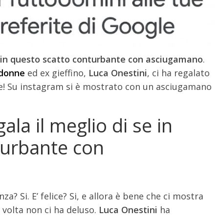
se in questo scatto conturbante con asciugamano
.
 donne
ed ex gieffino,
Luca Onestini
, ci ha regalato
e! Su instagram si è mostrato con un asciugamano
ala il meglio di se in
turbante con
za? Si. E’ felice? Si, e allora è bene che ci mostra
 volta non ci ha deluso.
Luca Onestini
ha