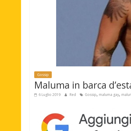
Gossip
Maluma in barca d’est
,
,
6 Luglio 2019
Red
Gossip
maluma gay
malu