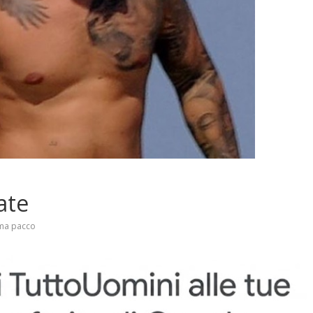
ate
ma pacco